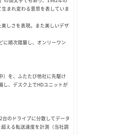
端）」の頭文字でもあり、1982年の
て生まれ変わる意思を表していま
た美しさを表現。また美しいデザ
などに順次踏襲し、オンリーワン
中）を、ふたたび他社に先駆け
備し、デスク上でHDユニットが
うに、2台のドライブに分散してデータ
sを超える転送速度を計測（当社調