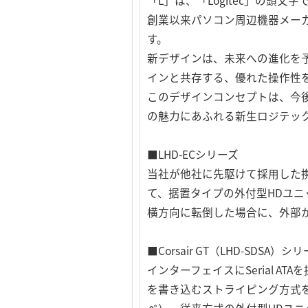
「L」は、「Logitec」の頭文字
創業以来パソコン周辺機器メー
す。
新デザインは、未来への進化を
インと共存する、優れた操作性
このデザインコンセプトは、今後
の魅力にあふれる新生ロジテッ
■LHD-ECシリーズ
当社が他社に先駆けて採用した
て、据置タイプの外付型HDユ
横方向に転倒した場合に、外部
■Corsair GT（LHD-SDSA）シ
インターフェイスにSerial A
を書き込むストライピング方式を