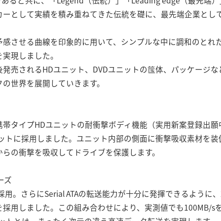
であると共に、「Legend（伝統）」「Leading edge（最先
カーとして実績を積み重ねてきた伝統を礎に、最先端企業とし
予感させる曲線を印象的に用いて、シンプルな中に調和のとれ
を実現しました。
発売されるHDユニット、DVDユニットの筺体、パッケージ
クの世界を展開していきます。
携帯タイプHDユニットの耐衝撃ボディ機能（実用新案登録出願
ニットに採用しました。ユニット内部の側面に衝撃吸収素材を装
からの衝撃を吸収してドライブを保護します。
リーズ
TAを採用。さらにSerial ATAの転送能力が十分に発揮できるよ
採用しました。この組み合わせにより、実測値でも100MB/