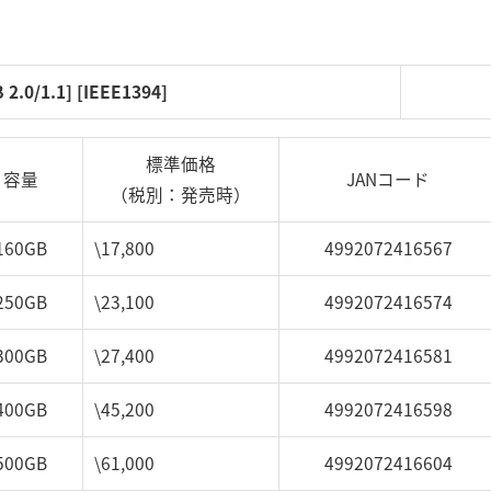
.0/1.1] [IEEE1394]
標準価格
容量
JANコード
（税別：発売時）
160GB
\17,800
4992072416567
250GB
\23,100
4992072416574
300GB
\27,400
4992072416581
400GB
\45,200
4992072416598
500GB
\61,000
4992072416604