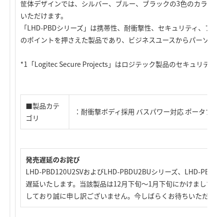
筐体デザインでは、シルバー、ブルー、ブラックの3色のカラー
いただけます。
「LHD-PBDシリーズ」は携帯性、耐衝撃性、セキュリティ、フ
のポイントを押さえた製品であり、ビジネスユースからパーソナ
*1「Logitec Secure Projects」はロジテック製品のセ
■製品カテ
：耐衝撃ボディ採用 バスパワー対応 ポータブルタイ
ゴリ
発売遅延のお詫び
LHD-PBD120U2SVおよびLHD-PBDU2BUシリーズ、LH
遅延いたします。当該製品は12月下旬～1月下旬にかけまして
しており誠に申し訳ございません。今しばらくお待ちいただき