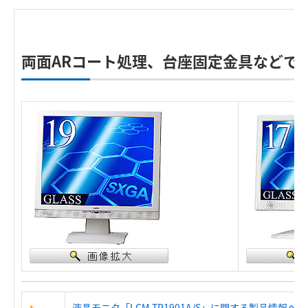
両面ARコート処理、台座固定金具などで
液晶モニタ「LCM-TP1901A/S」に関する製品情報へ