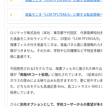
液晶モニタ「LCM-TP1704A/S」に関する製品情報へ
ロジテック株式会社（本社：東京都千代田区 代表取締役社長：
た液晶モニタのラインアップに、19型の「LCM-TP1901A/S」と1
保護フィルタ付き液晶モニタは、液晶パネル面に直接触れられな
傷がつきません。そのため、学校や公共機関など不特定多数の方
用に最適です。
今回発売される2モデルでは、保護フィルタに施された映り込み
理が
「両面ARコート処理」
に強化されています。（従来は片面
ガラスの厚みによる映り込みも防ぎますので、更に見やすい表示
た、どちらのモデルも高速応答 8ms、高コントラスト 600:1 
採用しています。
さらに
別売オプションとして、学校ユーザーからの要望が多かっ