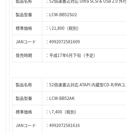
製品名称
：52倍速書込対応 Ultra SCSI & USB 2.0 外
製品型番
：LCW-BB52SU2
標準価格
：\ 21,800（税別）
JANコード
：4992072581609
発売時期
：平成17年6月下旬（予定）
製品名称
：52倍速書込対応 ATAPI 内蔵型CD-R/RWユニ
製品型番
：LCW-BB52AK
標準価格
：\ 7,400（税別）
JANコード
：4992072581616