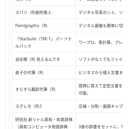
ズバリ（R)劇的美人
デジタル写真のシミ、ソバ
Paintgraphic（R)
デジタル画像も簡単に切抜
「StarSuite（TM) 7」 パーソナ
ワープロ、表計算、プレゼン
ルパック
自在眼（R) 見えるんです
ソフトがなくてもファイルが読
直子の代筆（R)
ビジネスから個人文書まで
質問に答えて定型文書を自
すらすら翻訳代筆（R)
可能。
スグレモ（R)3
圧縮・分割・画面キャプチ
研究社 新リトル英和・和英辞典
（英和コンピュータ用語辞典
3册の辞書をセットに、IT