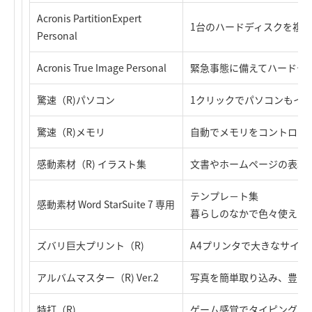
Acronis PartitionExpert
1台のハードディスクを複
Personal
Acronis True Image Personal
緊急事態に備えてハードデ
驚速（R)パソコン
1クリックでパソコンもイ
驚速（R)メモリ
自動でメモリをコントロー
感動素材（R) イラスト集
文書やホームページの表現力
テンプレ－ト集
感動素材 Word StarSuite 7 専用
暮らしのなかで色々使える
ズバリ巨大プリント（R)
A4プリンタで大きなサイ
アルバムマスター（R) Ver.2
写真を簡単取り込み、豊富
特打（R)
ゲーム感覚でタイピングを