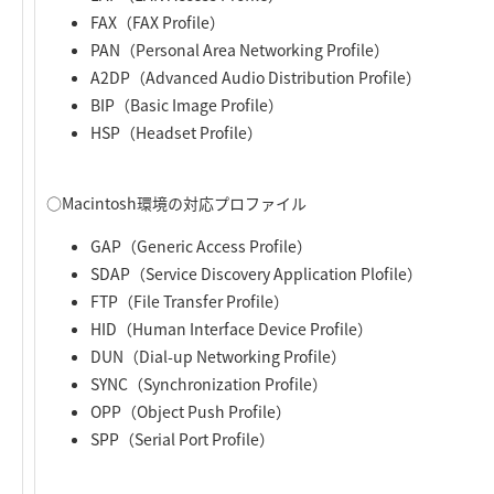
FAX（FAX Profile）
PAN（Personal Area Networking Profile）
A2DP（Advanced Audio Distribution Profile）
BIP（Basic Image Profile）
HSP（Headset Profile）
○Macintosh環境の対応プロファイル
GAP（Generic Access Profile）
SDAP（Service Discovery Application Plofile）
FTP（File Transfer Profile）
HID（Human Interface Device Profile）
DUN（Dial-up Networking Profile）
SYNC（Synchronization Profile）
OPP（Object Push Profile）
SPP（Serial Port Profile）