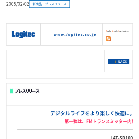
2005/02/02
新商品・プレスリリース
|
製品情報
|
接続情報
|
ダウンロー
ド
|
サポート
|
ショッピング
|
デジタルライフをより楽しく快適に。 新シ
第一弾は、FMトランスミッター内蔵の
LAT-SD100M