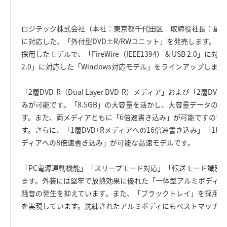
ロジテック株式会社（本社：東京都千代田区 取締役社長：星野雄
に対応した、「外付型DVD±R/RWユニット」を発売します。「パ
採用したモデルで、「FireWire（IEEE1394） & USB 2.0」
2.0」に対応した「Windows対応モデル」をラインアップします
「2層DVD-R（Dual Layer DVD-R）メディア」および「2層DVD
みが可能です。「8.5GB」の大容量を活かし、大容量データの
す。また、両メディアともに「6倍速書き込み」が可能ですので
す。さらに、「1層DVD+Rメディアへの16倍速書き込み」「1層D
ディアへの8倍速書き込み」が可能な高速モデルです。
「PC電源連動機能」「スリープモード対応」「転送モード識別
ます。外装には堅牢で放熱効果に優れた「一体型アルミボディ」
騒音の発生を抑えています。また、「ブラックトレイ」を採用し
を実現しています。洗練されたアルミボディにもベストマッチし