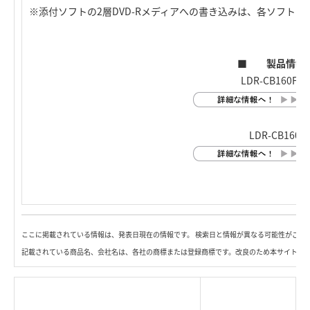
※添付ソフトの2層DVD-Rメディアへの書き込みは、各ソフト
■ 製品情報
LDR-CB160FU2
LDR-CB160U
ここに掲載されている情報は、発表日現在の情報です。 検索日と情報が異なる可能性がござ
記載されている商品名、会社名は、各社の商標または登録商標です。改良のため本サイト内
|
TOP Page
|
Press HOME
|
Copyright © Logitec