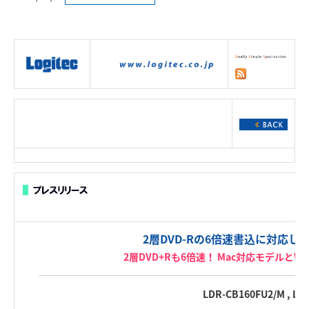
|
製品情報
|
接続情報
|
ダウンロー
ド
|
サポート
|
ショッピング
|
2層DVD-Rの6倍速書込に対応した
2層DVD+Rも6倍速！ Mac対応モデルと
LDR-CB160FU2/M , LD