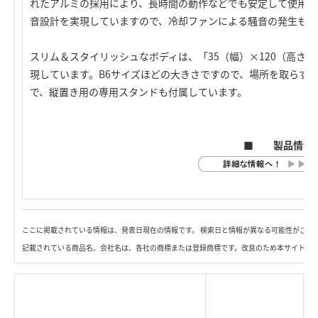
れたアルミの採用により、長時間の動作などでも安定して使用す
音設計を実現していますので、冷却ファンによる騒音の発生もあ
スリム＆スタイリッシュなボディは、「35（幅）×120（高さ）
現しています。B6サイズほどの大きさですので、場所を取らず
で、縦置き用の専用スタンドも付属しています。
■ 製品情報
ここに掲載されている情報は、発表日現在の情報です。 検索日と情報が異なる可能性がござ
記載されている商品名、会社名は、各社の商標または登録商標です。改良のため本サイト内
|
TOP Page
|
Press HOME
|
Copyright © Logitec
＜＝戻る
|
プライバシー・ポリシー
Corp. All rights reserved.