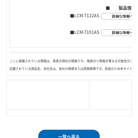
■ 製品情報
■LCM-T122AS
■LCM-T101AS
ここに掲載されている情報は、発表日現在の情報です。 検索日と情報が異なる可能性がござ
記載されている商品名、会社名は、各社の商標または登録商標です。改良のため本サイト内
|
TOP Page
|
Press HOME
|
Copyright © Logitec
＜＝戻る
|
プライバシー・ポリシー
Corp. All rights reserved.
｜
ご利用条件
｜
一覧へ戻る