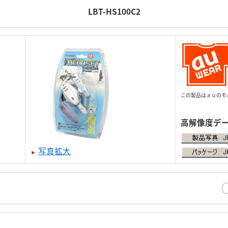
LBT-HS100C2
この製品はａｕのモ
高解像度デ
写真拡大