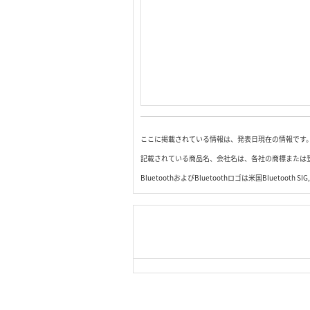
ここに掲載されている情報は、発表日現在の情報です。
記載されている商品名、会社名は、各社の商標または
BluetoothおよびBluetoothロゴは米国Blueto
|
TOP Page
|
Press HOME
用条件
｜