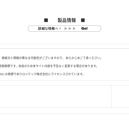
■ 製品情報 ■
 検索日と情報が異なる可能性がございますので、 あらかじめご了承ください。
登録商標です。改良のため本サイト内容を予告なく変更する場合があります。
oth SIG,Inc.の商標でありロジテック株式会社にライセンスされています。
|
＜＝戻る
|
プライバシー・ポリシー
｜
ご利
Copyright 