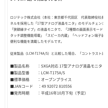
ロジテック株式会社（本社：東京都千代田区 代表取締役社長：
ネルを採用した「17型アナログ液晶モニタ」のモデルチェンジ
「狭額縁タイプ」の液晶モニタで、「2種類の画面表示モードを搭
タッチ調整機能塔載」「スピーカ内蔵」「ヘッドフォン端子装備
便利な機能を満載したモデルです。
従来製品（LCM-T174A/S）と比較した場合、「コントラスト比」が
■製品名称 ：SXGA対応 17型アナログ液晶モニタ
■製品型番 ：LCM-T175A/S
■標準価格 ：オープンプライス
■JANコード ：49 92072 810556
■発売時期 ：平成16年10月下旬（予定）