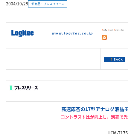
2004/10/28
新商品・プレスリリース
|
製品情報
|
接続情報
|
ダウンロー
ド
|
サポート
|
ショッピング
|
高速応答の17型アナログ液晶モ
コントラスト比が向上し、別売で光沢
LCM-T175A/