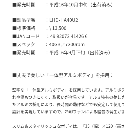
■発売時期 ：平成16年10月中旬（出荷済み）
■製品型番 ：LHD-HA40U2
■標準価格 ：\ 13,500
■JANコード ：49 92072 41426 6
■スペック ：40GB／7200rpm
■発売時期 ：平成16年9月下旬（出荷済み）
■丈夫で美しい「一体型アルミボディ」を採用：
堅牢な「一体型アルミボディ」を採用しています。アルミボディ
れや傷もつきにくく、取扱いが容易です。アルミ特有の美しさを
たアルミの採用により、長時間の動作などでも安定して使用する
設計を実現していますので、冷却ファンによる騒音の発生があり
スリム＆スタイリッシュなボディは、「35（幅）×120（高さ）