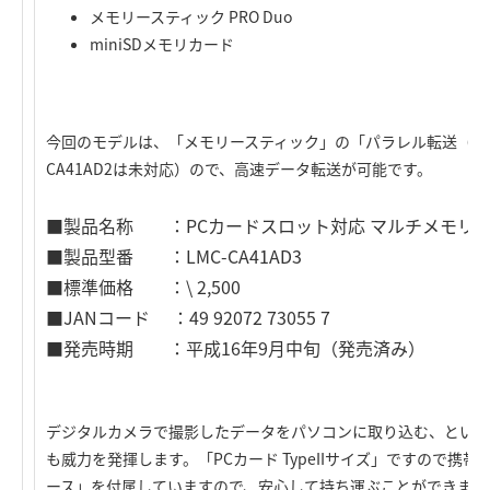
メモリースティック PRO Duo
miniSDメモリカード
今回のモデルは、「メモリースティック」の「パラレル転送（高速
CA41AD2は未対応）ので、高速データ転送が可能です。
■製品名称 ：PCカードスロット対応 マルチメモリ
■製品型番 ：LMC-CA41AD3
■標準価格 ：\ 2,500
■JANコード ：49 92072 73055 7
■発売時期 ：平成16年9月中旬（発売済み）
デジタルカメラで撮影したデータをパソコンに取り込む、といっ
も威力を発揮します。「PCカード TypeIIサイズ」ですので
ース」を付属していますので、安心して持ち運ぶことができます