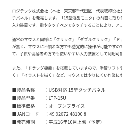
ロジテック株式会社（本社：東京都千代田区 代表取締役社長：星
チパネル」を発売します。「15型液晶モニタ」の前面に取り付
入力装置です。指やタッチペンでタッチすることにより、アプリ
通常のマウスと同様に「クリック」「ダブルクリック」「ドラッ
が無く、マウスに不慣れな方でも感覚的に操作が可能ですので、
て、子供や高齢者の方でも使いやすい入力装置として利用可能で
また、「ドラッグ機能」を搭載していますので、学習ソフトや描
く」「イラストを描く」など、マウスではやりにくい作業にも簡
■製品名称 ：USB対応 15型タッチパネル
■製品型番 ：LTP-15U
■標準価格 ：オープンプライス
■JANコード ：49 92072 48100 8
■発売時期 ：平成16年10月上旬（予定）