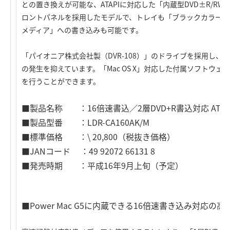
との置き換えが可能な、ATAPIに対応した「内蔵型DVD±R/
ロントパネルを採用したモデルで、トレイも「ブラックカラー」で
メディア」への書き込みも可能です。
「パイオニア株式会社製（DVR-108）」のドライブを採用し、
の発生を抑えています。「Mac OS X」対応した付属ソフトウェ
を行うことができます。
■製品名称 ：16倍速書込／2層DVD+R書込対応 ATAPI
■製品型番 ：LDR-CA160AK/M
■標準価格 ：\ 20,800（税抜き価格）
■JANコード ：49 92072 66131 8
■発売時期 ：平成16年9月上旬（予定）
■Power Mac G5に内蔵できる16倍速書き込み対応の