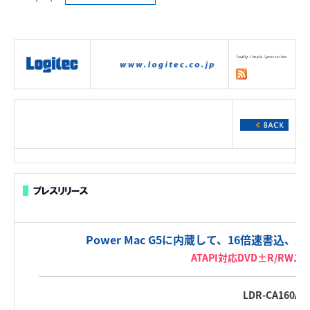
|
製品情報
|
接続情報
|
ダウンロー
ド
|
サポート
|
ショッピング
|
Power Mac G5に内蔵して、16倍速書込、
ATAPI対応DVD±R/RW
LDR-CA160AK