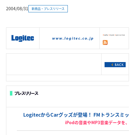
2004/08/31
新商品・プレスリリース
|
製品情報
|
接続情報
|
ダウンロー
ド
|
サポート
|
ショッピング
|
LogitecからCarグッズが登場！ FMトランスミ
iPodの音楽やMP3音楽データを、