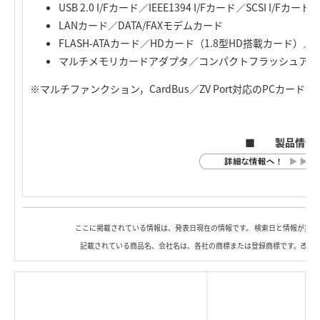
USB 2.0 I/Fカード／IEEE1394 I/Fカード／SCSI I/Fカード
LANカード／DATA/FAXモデムカード
FLASH-ATAカード／HDカード（1.8型HD搭載カード）／
マルチメモリカードアダプタ／コンパクトフラッシュアダ
※マルチファンクション，CardBus／ZV Port対応のPCカー
■ 製品情報
ここに掲載されている情報は、発表日現在の情報です。 検索日と情報が異な
記載されている商品名、会社名は、各社の商標または登録商標です。改良
|
TOP Page
|
Press HOME
|
Copyright © Logitec
＜＝戻る
|
プライバシー・ポリシー
Corp. All rights reserved.