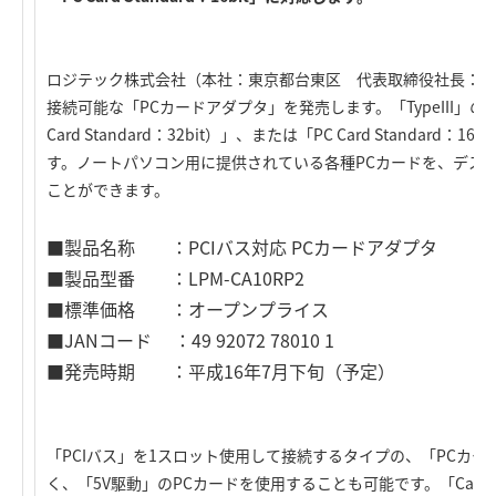
ロジテック株式会社（本社：東京都台東区 代表取締役社長：星野雄
接続可能な「PCカードアダプタ」を発売します。「TypeIII」のス
Card Standard：32bit）」、または「PC Card Standa
す。ノートパソコン用に提供されている各種PCカードを、デス
ことができます。
■製品名称 ：PCIバス対応 PCカードアダプタ
■製品型番 ：LPM-CA10RP2
■標準価格 ：オープンプライス
■JANコード ：49 92072 78010 1
■発売時期 ：平成16年7月下旬（予定）
「PCIバス」を1スロット使用して接続するタイプの、「PCカード
く、「5V駆動」のPCカードを使用することも可能です。「CardBus（PC