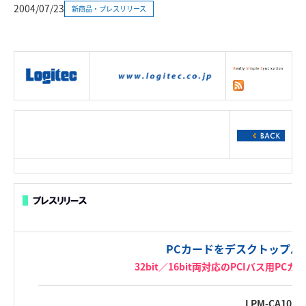
2004/07/23
新商品・プレスリリース
|
製品情報
|
接続情報
|
ダウンロー
ド
|
サポート
|
ショッピング
|
PCカードをデスクトップパ
32bit／16bit両対応のPCIバス用P
LPM-CA10RP