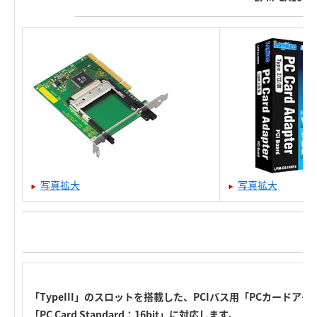
写真拡大
写真拡大
「TypeIII」のスロットを搭載した、PCIバス用「PCカードアダプ
「PC Card Standard：16bit」に対応します。