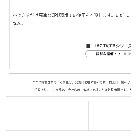
※できるだけ高速なCPU環境での使用を推奨します。ただし、
せん。
■ LVC-TV/CBシリー
ここに掲載されている情報は、発表日現在の情報です。 検索日と情報が異な
記載されている商品名、会社名は、各社の商標または登録商標です。改良
|
TOP Page
|
Press HOME
|
Copyright © Logitec
＜＝戻る
|
プライバシー・ポリシー
Corp. All rights reserved.
｜
ご利用条件
｜