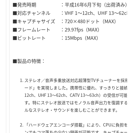
■発売時期 ：平成16年6月下旬（出荷済み）
■対応チャンネル ：VHF 1～12ch、UHF 13～62ch、CA
■キャプチャサイズ ：720×480ドット（MAX）
■フレームレート ：29.97fps（MAX）
■ビットレート ：15Mbps（MAX）
■製品の特徴：
ステレオ／音声多重放送対応超薄型TVチューナーを採用し、
ード」を実現しました。携帯性に優れ、すっきりと接続する
12ch、UHF 13～62ch、CATV 13～63ch）の受
す。特にステレオ放送ではモノラル音声出力を復調するの
ルなステレオ・サウンドを楽しむことができます。
「ハードウェアエンコーダ搭載」により、CPUに負担をかけません
ンでもコマ落ちの少ない録画が可能です。キャプチャーはMP