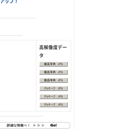
ンアップ！
高解像度デー
タ