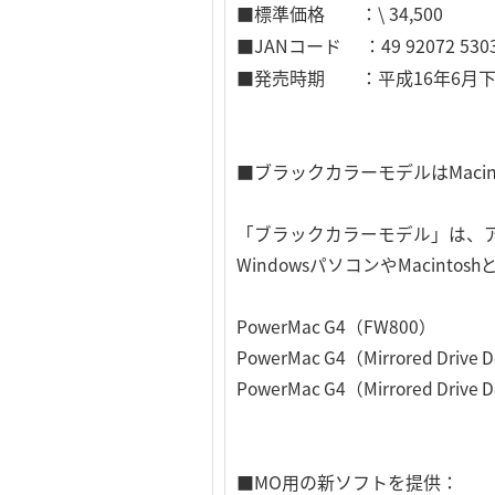
■標準価格 ：\ 34,500
■JANコード ：49 92072 5303
■発売時期 ：平成16年6月
■ブラックカラーモデルはMacin
「ブラックカラーモデル」は、
WindowsパソコンやMacint
PowerMac G4（FW800）
PowerMac G4（Mirrored Drive 
PowerMac G4（Mirrored Drive 
■MO用の新ソフトを提供：