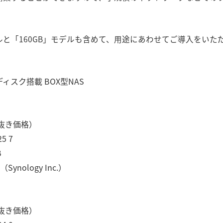
デルと「160GB」モデルも含めて、用途にあわせてご導入をいた
スク搭載 BOX型NAS
税抜き価格）
5 7
B
ynology Inc.）
税抜き価格）