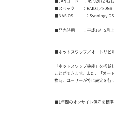
■JANコード ：49 92072 4212
■スペック ：RAID1／80GB
■NAS OS ：Synology OS（S
■発売時期 ：平成16年5月上
■ホットスワップ／オートリビ
「ホットスワップ機能」を搭載
ことができます。また、「オー
換時、ユーザーが特に設定を行
■1年間のオンサイト保守を標準