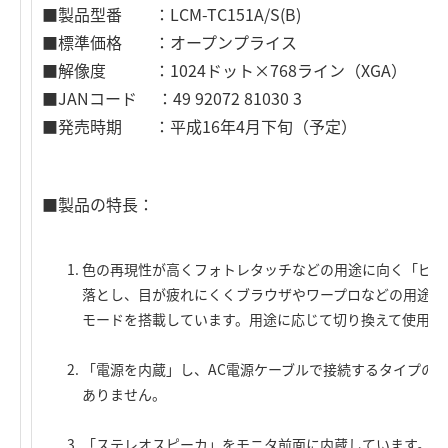
■製品型番 ：LCM-TC151A/S(B)
■標準価格 ：オープンプライス
■解像度 ：1024ドット×768ライン（XGA）
■JANコード ：49 92072 81030 3
■発売時期 ：平成16年4月下旬（予定）
■製品の特長：
色の再現性が高くフォトレタッチなどの用途に向く「ピク
落とし、目が疲れにくくブラウザやワープロなどの用途に
モードを搭載しています。用途に応じて切り換えて使用す
「電源を内蔵」し、AC電源ケーブルで接続するタイプのモ
ありません。
「ステレオスピーカ」をモニタ前面に内蔵しています。（