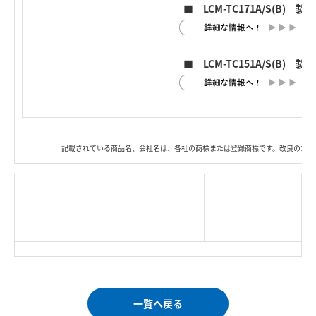
■ LCM-TC171A/S(B) 
■ LCM-TC151A/S(B) 
記載されている商品名、会社名は、各社の商標または登録商標です。改良のため
|
TOP Page
|
Press HOME
|
Copyright © Logitec
＜＝戻る
|
プライバシー・ポリシー
Corp. All rights reserved.
｜
ご利用条件
｜
一覧へ戻る