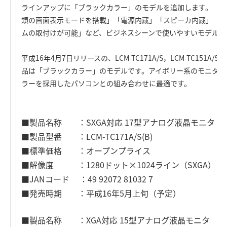
ラインアップに「ブラックカラー」のモデルを追加します。「17
類の画面表示モードを搭載」「電源内蔵」「スピーカ内蔵」「盗難
ムの取付けが可能」など、ビジネスシーンで使いやすいモデルで
平成16年4月7日リリースの、LCM-TC171A/S，LCM-TC15
品は「ブラックカラー」のモデルです。アイボリー系のモニタで
ラーを採用したパソコンとの組み合わせに最適です。
■製品名称 ：SXGA対応 17型アナログ液晶モニタ
■製品型番 ：LCM-TC171A/S(B)
■標準価格 ：オープンプライス
■解像度 ：1280ドット×1024ライン（SXGA）
■JANコード ：49 92072 81032 7
■発売時期 ：平成16年5月上旬（予定）
■製品名称 ：XGA対応 15型アナログ液晶モニタ