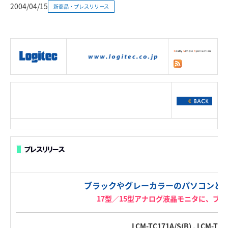
2004/04/15
新商品・プレスリリース
|
製品情報
|
接続情報
|
ダウンロー
ド
|
サポート
|
ショッピング
|
ブラックやグレーカラーのパソコンと
17型／15型アナログ液晶モニタに、ブ
LCM-TC171A/S(B) , LCM-TC1