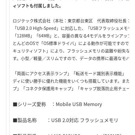
ィソフトも付属しました。
ロジテック株式会社（本社：東京都台東区 代表取締役社長：高
「USB 2.0 High-Speed」に対応した、「USBフラッシュメモ
「128MB」「64MB」と、容量の異なる4モデルをラインアップします
とんどのOSで「OS標準ドライバ」による動作が可能ですので
キュリティソフト」により、フラッシュメモリの盗難や紛失など
す。小型／軽量／スリムですので、データの携帯に最適なモバイ
「両面にアクセス表示ランプ」「転送モード識別表示機能」「ラ
ディに使い勝手に優れた機能をいくつも搭載しています。また、
プ」「コネクタ保護用キャップ」「キャップ脱落防止用チェーン
■シリーズ愛称 ：Mobile USB Memory
■製品名称 ：USB 2.0対応 フラッシュメモリ