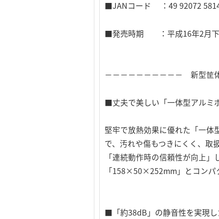
■JANコード ：49 92072 5814
■発売時期 ：平成16年2月下
－－－－－－－－－－ 新型筐
■丈夫で美しい「一体型アルミ
堅牢で放熱効果に優れた「一体
で、汚れや傷もつきにくく、取
「連続動作時の信頼性が向上」
「158×50×252mm」と
■「約38dB」の静音性を実現