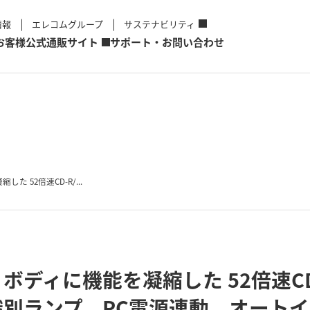
情報
エレコムグループ
サステナビリティ
お客様
公式通販サイト
サポート・お問い合わせ
 52倍速CD-R/...
ボディに機能を凝縮した 52倍速CD
別ランプ，PC電源連動，オート