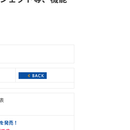
発表
トを発売！