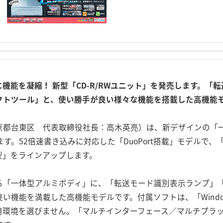
機能を凝縮！ 新型「CD-R/RWユニット」を発売します。「
クトツール」と、使い勝手が良い様々な機能を搭載した高機能
京都台東区 代表取締役社長：高木英亮）は、新デザインの「
す。52倍速書き込みに対応した「DuoPort搭載」モデルで、「IEEE1
2.0外付型」をラインアップします。
る「一体型アルミボディ」に、「転送モード識別表示ランプ」「
機能を満載した高機能モデルです。付属ソフトは、「Window
用環境を選びません。「マルチインターフェース／マルチプラ