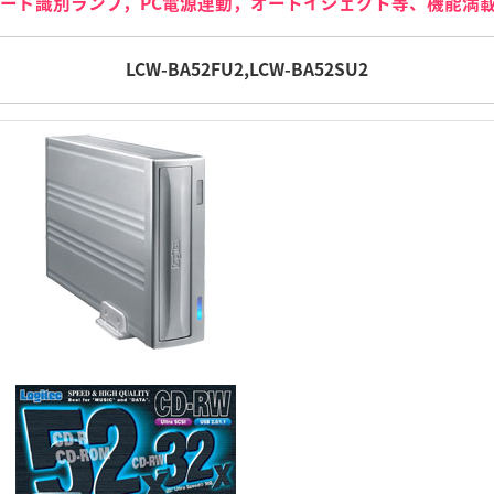
ード識別ランプ，PC電源連動，オートイジェクト等、機能満
LCW-BA52FU2,LCW-BA52SU2