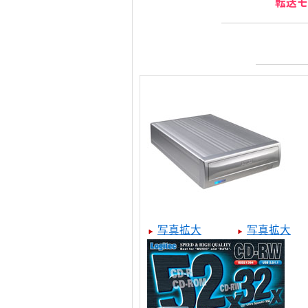
転送モ
写真拡大
写真拡大