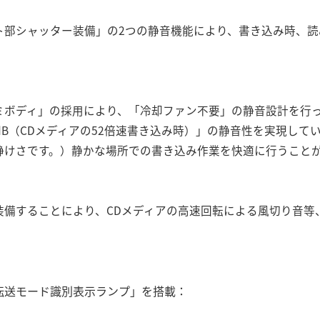
ト部シャッター装備」の2つの静音機能により、書き込み時、読
ミボディ」の採用により、「冷却ファン不要」の静音設計を行
dB（CDメディアの52倍速書き込み時）」の静音性を実現してい
静けさです。）静かな場所での書き込み作業を快適に行うこと
装備することにより、CDメディアの高速回転による風切り音等
転送モード識別表示ランプ」を搭載：