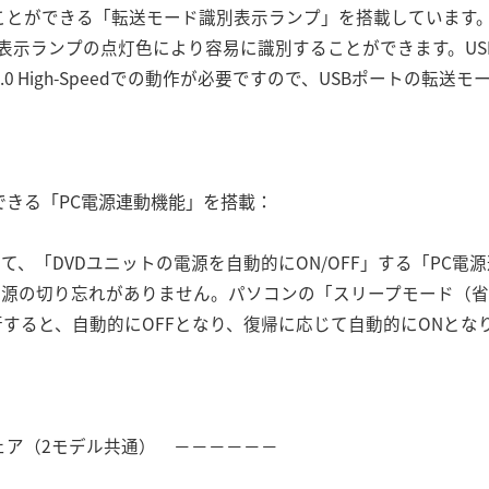
とができる「転送モード識別表示ランプ」を搭載しています。「U
と、表示ランプの点灯色により容易に識別することができます。US
.0 High-Speedでの動作が必要ですので、USBポートの転
できる「PC電源連動機能」を搭載：
して、「DVDユニットの電源を自動的にON/OFF」する「PC
、電源の切り忘れがありません。パソコンの「スリープモード（
すると、自動的にOFFとなり、復帰に応じて自動的にONとな
ェア（2モデル共通） －－－－－－