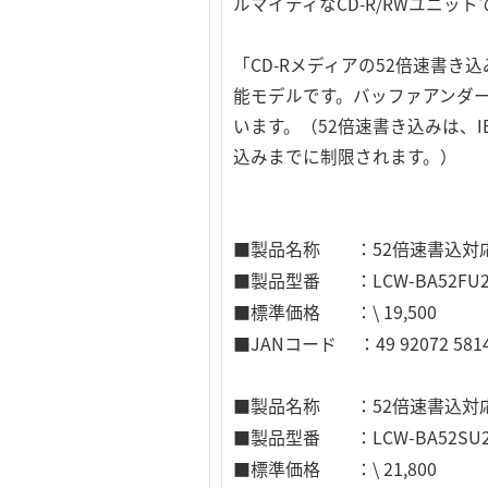
ルマイティなCD-R/RWユニット
「CD-Rメディアの52倍速書き
能モデルです。バッファアンダー
います。（52倍速書き込みは、IEEE
込みまでに制限されます。）
■製品名称 ：52倍速書込対応 IEE
■製品型番 ：LCW-BA52FU
■標準価格 ：\ 19,500
■JANコード ：49 92072 5814
■製品名称 ：52倍速書込対応 Ultr
■製品型番 ：LCW-BA52SU
■標準価格 ：\ 21,800