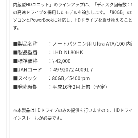
内蔵型HDユニット」のラインアップに、「ディスク回転数：540
の高速ドライブを採用したモデルを追加します。「80GB」の容量
ソコンとPowerBookに対応し、HDドライブを乗せ換えるこ
す。
■製品名称 ：ノートパソコン用 Ultra ATA/100 内
■製品型番 ：LHD-NL80HK
■標準価格 ：\ 42,000
■JANコード ：49 92072 40091 7
■スペック ：80GB／5400rpm
■発売時期 ：平成16年2月上旬（予定）
※本製品はHDドライブのみの提供を行いますので、HDドライブ
インストールが必要です。