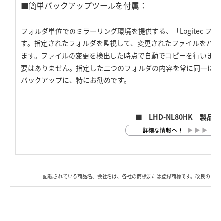
■簡単バックアップツールを付属：
フォルダ単位でのミラーリング環境を提供する、「Logitec 
す。指定されたフォルダを監視して、変更されたファイルをバッ
ます。ファイルの変更を検出した時点で自動でコピーを行います
要はありません。指定した二つのフォルダの内容を常に同一に保
バックアップに、特にお勧めです。
■ LHD-NL80HK 製品
記載されている商品名、会社名は、各社の商標または登録商標です。改良のため
|
TOP Page
|
Press HOME
|
Copyright © Logitec
＜＝戻る
|
プライバシー・ポリシー