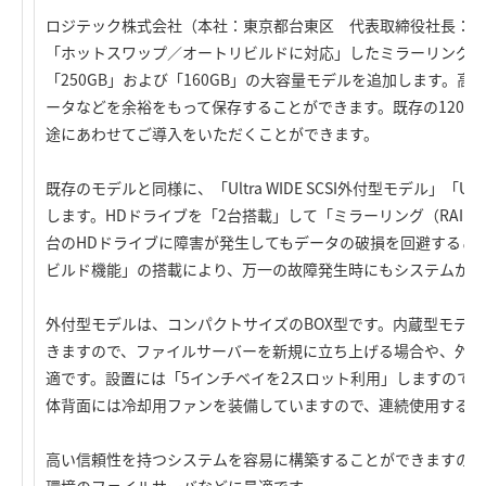
ロジテック株式会社（本社：東京都台東区 代表取締役社長：高
「ホットスワップ／オートリビルドに対応」したミラーリングデ
「250GB」および「160GB」の大容量モデルを追加します。
ータなどを余裕をもって保存することができます。既存の120GB，
途にあわせてご導入をいただくことができます。
既存のモデルと同様に、「Ultra WIDE SCSI外付型モデル」「Ul
します。HDドライブを「2台搭載」して「ミラーリング（RAID1
台のHDドライブに障害が発生してもデータの破損を回避するこ
ビルド機能」の搭載により、万一の故障発生時にもシステムが停
外付型モデルは、コンパクトサイズのBOX型です。内蔵型モデルは
きますので、ファイルサーバーを新規に立ち上げる場合や、外付
適です。設置には「5インチベイを2スロット利用」しますので
体背面には冷却用ファンを装備していますので、連続使用する環
高い信頼性を持つシステムを容易に構築することができますので