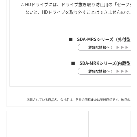
HDドライブには、ドライブ抜き取り防止用の「セーフテ
ないと、HDドライブを取り外すことはできませんので、
■ SDA-MRSシリーズ（外付型
■ SDA-MRKシリーズ(内蔵型)
記載されている商品名、会社名は、各社の商標または登録商標です。改良のため
|
TOP Page
|
Press HOME
|
Copyright © Logitec
＜＝戻る
|
プライバシー・ポリシー
Corp. All rights reserved.
｜
ご利用条件
｜