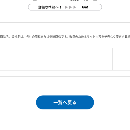
商品名、会社名は、各社の商標または登録商標です。改良のため本サイト内容を予告なく変更する
|
＜＝戻る
|
プライバシー・ポリシー
｜
ご利
Copyright 
一覧へ戻る