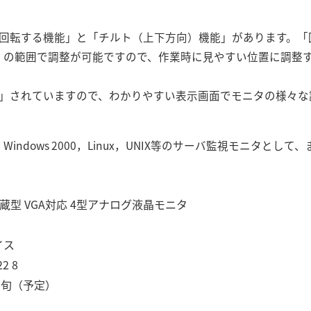
回転する機能」と「チルト（上下方向）機能」があります。「回転
0°」の範囲で調整が可能ですので、作業時に見やすい位置に調整
化」されていますので、わかりやすい表示画面でモニタの様々な
ndows 2000，Linux，UNIX等のサーバ監視モニタと
型 VGA対応 4型アナログ液晶モニタ
イス
2 8
中旬（予定）