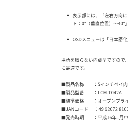
表示部には、「左右方向に
ト：0°（垂直位置）～4
OSDメニューは「日本語
場所を取らない内蔵型ですので、Wi
に最適です。
■製品名称 ：5インチベイ内蔵
■製品型番 ：LCM-T042A
■標準価格 ：オープンプラ
■JANコード ：49 92072 8102
■発売時期 ：平成16年1月