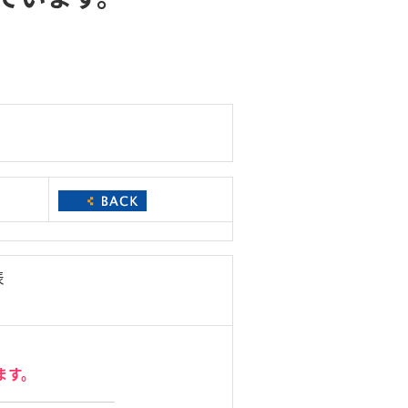
表
！
ます。