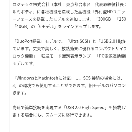
ロジテック株式会社（本社：東京都台東区 代表取締役社長：高
ルミボディ」に各種機能を満載した高機能「外付型HDユニット」のラ
ーフェースを搭載したモデルを追加します。「300GB」「250GB」「
「40GB」の「6モデル」をラインアップします。
「DuoPort搭載」モデルで、「Ultra SCSI」と「USB 2.0 H
ています。丈夫で美しく、放熱効果に優れるコンパクトサイズの
ロック機能」「転送モード識別表示ランプ」「PC電源連動機能
モデルです。
「WindowsとMacintoshに対応」し、SCSI接続の場合には、「Windo
8」の環境でも使用することができます。旧モデルのパソコン、旧
きます。
高速で簡単接続を実現する「USB 2.0 High-Speed」も搭
更する場合にも、スムーズに移行できます。