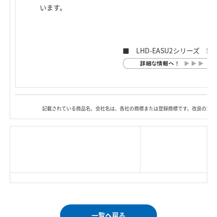
います。
■ LHD-EASU2シリーズ 
記載されている商品名、会社名は、各社の商標または登録商標です。改良のため
|
TOP Page
|
Press HOME
|
Copyright © Logitec
＜＝戻る
|
プライバシー・ポリシー
Corp. All rights reserved.
｜
ご利用条件
｜
一覧へ戻る