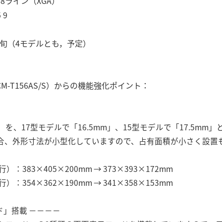
8ライン（XGA）
 9
旬（4モデルとも，予定）
LCM-T156AS/S）からの機能強化ポイント：
を、17型モデルで「16.5mm」、15型モデルで「17.5mm
合、外形寸法が小型化していますので、占有面積が小さく設置
383×405×200mm → 373×393×172mm
354×362×190mm → 341×358×153mm
ド」搭載 －－－－