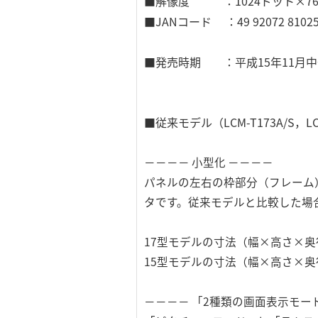
■解像度 ：1024ドット×76
■JANコード ：49 92072 81025
■発売時期 ：平成15年11月中
■従来モデル（LCM-T173A/S，
－－－－ 小型化 －－－－
パネルの左右の枠部分（フレーム）
タです。従来モデルと比較した場
17型モデルの寸法（幅×高さ×奥行）：
15型モデルの寸法（幅×高さ×奥行）：
－－－－ 「2種類の画面表示モー