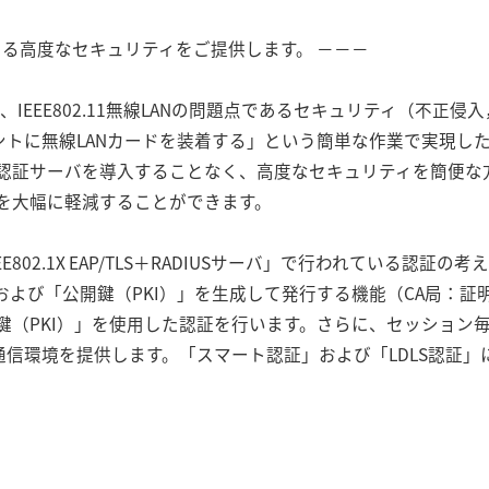
証よる高度なセキュリティをご提供します。 －－－
品は、IEEE802.11無線LANの問題点であるセキュリティ（不
ントに無線LANカードを装着する」という簡単な作業で実現し
認証サーバを導入することなく、高度なセキュリティを簡便な
を大幅に軽減することができます。
802.1X EAP/TLS＋RADIUSサーバ」で行われている認証
および「公開鍵（PKI）」を生成して発行する機能（CA局：証
鍵（PKI）」を使用した認証を行います。さらに、セッション
通信環境を提供します。「スマート認証」および「LDLS認証