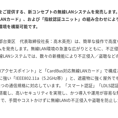
をご提供する、新コンセプトの無線LANシステムを発売します
線LANカード」、および「指紋認証ユニット」の組み合わせによ
環境を構築可能です。
都台東区 代表取締役社長：高木英亮）は、簡単な操作で高度
ムを発売します。無線LAN環境の急激な広がりとともに、不正
線LANシステムでは、数々の新機能により不正侵入／盗聴など
Nアクセスポイント」と「CardBus対応無線LANカード」で構成
い「IEEE802.11a（5.2GHz帯）」と、遮蔽物に強く屋外
z帯）」の2つの通信規格に対応しています。「スマート認証」「LDLS
搭載し、高いセキュリティを実現し、かつ導入や運用が容易な無
んので、手間やコストかけずに無線LANの不正侵入や盗聴を防止し