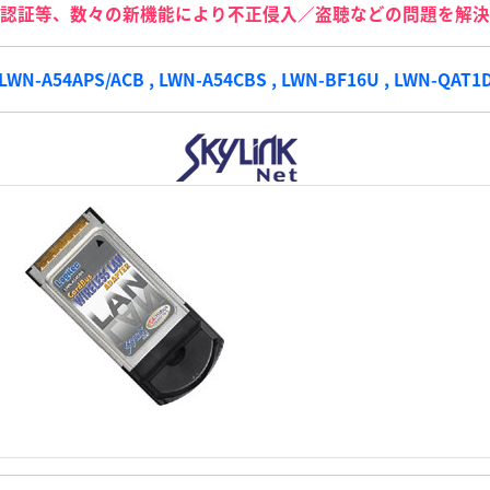
認証等、数々の新機能により不正侵入／盗聴などの問題を解決
LWN-A54APS/ACB , LWN-A54CBS , LWN-BF16U , LWN-QAT1