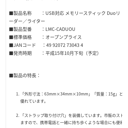
■製品名称 ：USB対応 メモリースティック Duoリ
ーダー／ライター
■製品型番 ：LMC-CADUOU
■標準価格 ：オープンプライス
■JANコード ：49 92072 73043 4
■発売時期 ：平成15年10月下旬（予定）
■製品の特長：
「外形寸法：63mm×34mm×10mm」「質量：15g」
優れています。
「ストラップ取り付け穴」を装備しています。市販のスト
ますので、携帯電話と一緒に持ち歩くような場合にも便利で