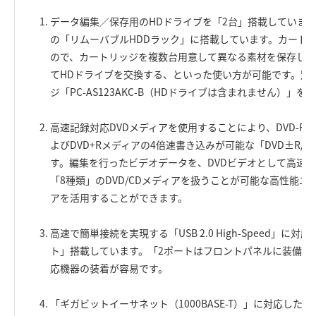
データ編集／保存用のHDドライブを「2台」搭載していますが
の「リムーバブルHDDラック」に搭載しています。カート
ので、カートリッジを複数台用意して異なる素材を保存して
てHDドライブを交換する、といった使い方が可能です。別
ジ「PC-AS123AKC-B（HDドライブは含まれません）」
高速記録対応DVDメディアを使用することにより、DVD-R
よびDVD+Rメディアの4倍速書き込みが可能な「DVD±R/
す。編集を行ったビデオデータを、DVDビデオとして高速
「8種類」のDVD/CDメディアを扱うことが可能な高性能
アを活用することができます。
高速で簡単接続を実現する「USB 2.0 High-Speed」に
ト」搭載しています。「2ポートはフロントパネルに装備」し
応機器の装着が容易です。
「ギガビットイーサネット（1000BASE-T）」に対応した