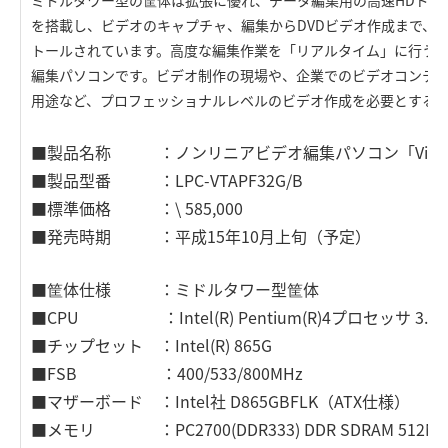
ミドルタワー型の筐体は拡張に優れ、データ編集用の高速HDドライ
を搭載し、ビデオのキャプチャ、編集からDVDビデオ作成まで、
トールされています。高度な編集作業を「リアルタイム」に行う
編集パソコンです。ビデオ制作の現場や、企業でのビデオコンテ
用途など、プロフェッショナルレベルのビデオ作成を必要とする
■製品名称 ：ノンリニアビデオ編集パソコン「Videowi
■製品型番 ：LPC-VTAPF32G/B
■標準価格 ：\ 585,000
■発売時期 ：平成15年10月上旬（予定）
■筐体仕様 ：ミドルタワー型筐体
■CPU ：Intel(R) Pentium(R)4プロセッサ 3.2G
■チップセット ：Intel(R) 865G
■FSB ：400/533/800MHz
■マザーボード ：Intel社 D865GBFLK（ATX仕様）
■メモリ ：PC2700(DDR333) DDR SDRAM 512MB