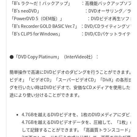
「B's ラク～だ！バックアップ」 ：高機能バックアップソフト
「B's neoDVD」 ：DVDオーサリング／ライテ
「PowerDVD 5（OEM版）」 ：DVDビデオ再生ソフト
「B's Recorder GOLD BASIC Ver.7」 ：DVD/CDライティングソフ
「B's CLiP5 for Windows」 ：DVD/CDパケットライテ
●「DVD Copy Platinum」（InterVideo社）：
簡単操作で高速にDVDビデオのダビングを行うことができます。出
ビデオ」「ビデオCD」「スーパービデオCD」「DivX」の各形式
グを行いたい時はDVDビデオで、安価なCDメディアを使用したい時
途により使い分けることができます。
4.7GBを越えるDVDビデオを、1枚のDVDメディアにダビ
4.7GBを越えるDVDビデオデータを、圧縮して、「1枚」の
して記録することができます。「高画質トランスコード」で処