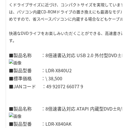
くドライブサイズに近づけ、コンパクトサイズを実現しています。「
は、パソコン内蔵CD-ROMドライブの置き換えにも最適なモデルで
めですので、省スペースパソコンに内蔵する場合などもケーブルの
快適なDVDライフをお楽しみいただくことができる、高速書き込
す。
■製品名称 ：8倍速書込対応 USB 2.0 外付型DVD±R
■製品型番 ：LDR-X840U2
■標準価格 ：\ 38,500
■JANコード ：49 92072 66077 9
■製品名称 ：8倍速書込対応 ATAPI 内蔵型DVD±R/R
■製品型番 ：LDR-X840AK