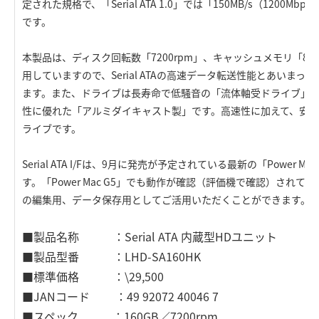
定された規格で、「Serial ATA 1.0」では「150MB/s（1200
です。
本製品は、ディスク回転数「7200rpm」、キャッシュメモリ「8
用していますので、Serial ATAの高速データ転送性能とあいま
ます。また、ドライブは長寿命で低騒音の「流体軸受ドライブ」
性に優れた「アルミダイキャスト製」です。高速性に加えて、安
ライブです。
Serial ATA I/Fは、9月に発売が予定されている最新の「Power 
す。「Power Mac G5」でも動作が確認（評価機で確認）され
の編集用、データ保存用としてご活用いただくことができます。
■製品名称 ：Serial ATA 内蔵型HDユニット
■製品型番 ：LHD-SA160HK
■標準価格 ：\29,500
■JANコード ：49 92072 40046 7
■スペック ：160GB／7200rpm