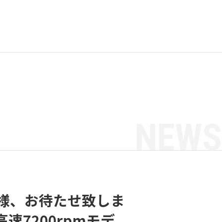
NEWS
様、お待たせ致しま
速7200rpmモデ