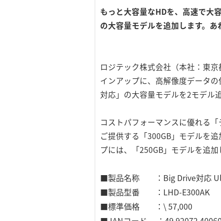
もっと大容量なHDを、高速で大容
の大容量モデルを追加します。あわ
ロジテック株式会社（本社：東京都台
インアップに、高解像度データの保
対応」の大容量モデルを2モデル
コストパフォーマンスに優れる「デ
ご提供する「300GB」モデルを
プには、「250GB」モデルを
■製品名称 ：Big Drive対応 Ul
■製品型番 ：LHD-E300AK
■標準価格 ：\ 57,000
■JANコード ：49 92072 40060