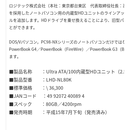
ロジテック株式会社（本社：東京都台東区 代表取締役社長：高木英
を採用したノートパソコン用の内蔵型HDユニットのラインアップに
ルを追加します。HDドライブを乗せ換えることにより、旧型パソ
とができます。
DOS/Vパソコン，PC98-NXシリーズのノートパソコンだけでは
PowerBook G4／PowerBook（FireWire）／PowerBook G3（
ます。
■製品名称 ：Ultra ATA/100内蔵型HDユニット（2
■製品型番 ：LHD-NL80K
■標準価格 ：\ 36,300
■JANコード ：49 92072 40089 4
■スペック ：80GB／4200rpm
■発売時期 ：平成15年7月下旬（発売済み）