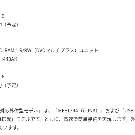
 9
旬（予定）
D-RAM±R/RW（DVDマルチプラス）ユニット
443AK
 6
旬（予定）
h-Speed対応外付型モデル」は、「IEEE1394（i.LINK）」および「USB
ort搭載」モデルです。ともに、高速で簡単接続を実現します。
ています。