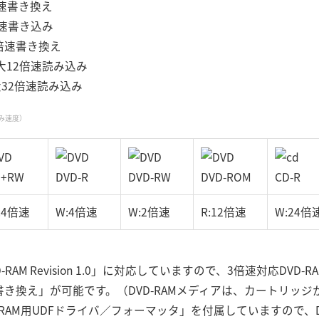
倍速書き換え
速書き込み
倍速書き換え
大12倍速読み込み
32倍速読み込み
込み速度）
D+RW
DVD-R
DVD-RW
DVD-ROM
CD-R
2.4倍速
W:4倍速
W:2倍速
R:12倍速
W:24倍
EED DVD-RAM Revision 1.0」に対応していますので、3倍速対応
倍速書き換え」が可能です。（DVD-RAMメディアは、カートリッ
RAM用UDFドライバ／フォーマッタ」を付属していますので、DV