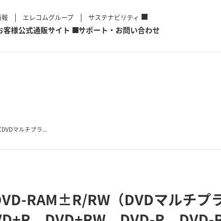
情報
エレコムグループ
サステナビリティ
お客様
公式通販サイト
サポート・お問い合わせ
DVDマルチプラ...
VD-RAM±R/RW（DVDマルチ
VD+R，DVD+RW，DVD-R，DVD