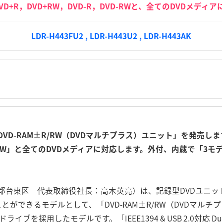
DVD+R，DVD+RW，DVD-R，DVD-RWと、全てのDVDメデ
LDR-H443FU2 , LDR-H443U2 , LDR-H443AK
D-RAM±R/RW（DVDマルチプラス）ユニット」を発売します。
VD-RW」と全てのDVDメディアに対応します。外付、内蔵で「3
都台東区 代表取締役社長：高木英亮）は、記録型DVDユニッ
ことができるモデルとして、「DVD-RAM±R/RW（DVDマル
ブを採用したモデルです。「IEEE1394 & USB 2.0対応 D