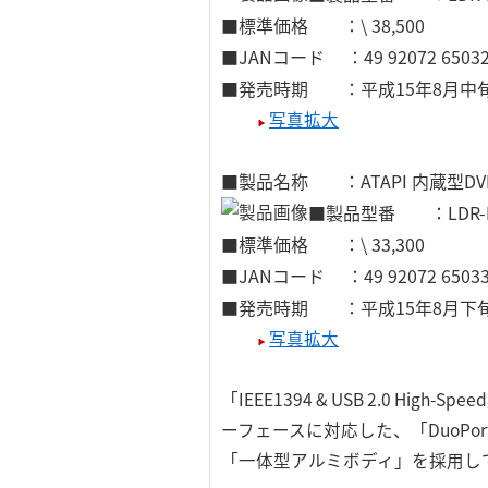
■標準価格 ：\ 38,500
■JANコード ：49 92072 65032
■発売時期 ：平成15年8月中
写真拡大
■製品名称 ：ATAPI 内蔵型DV
■製品型番 ：LDR-H
■標準価格 ：\ 33,300
■JANコード ：49 92072 65033
■発売時期 ：平成15年8月下
写真拡大
「IEEE1394 & USB 2.0 Hig
ーフェースに対応した、「DuoP
「一体型アルミボディ」を採用し