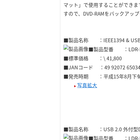
マット」で使用することができま
すので、DVD-RAMをバックア
■製品名称 ：IEEE1394 & US
■製品型番 ：LDR-H
■標準価格 ：\ 41,800
■JANコード ：49 92072 65034
■発売時期 ：平成15年8月下
写真拡大
■製品名称 ：USB 2.0 外付型
■製品型番 ：LDR-H