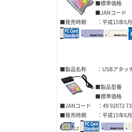
■標準価格 ：\
■JANコード ：4
■発売時期 ：平成15年6
■製品名称 ：USBアタッチ
■製品型番 ：L
■標準価格 ：\
■JANコード ：49 92072 730
■発売時期 ：平成15年6