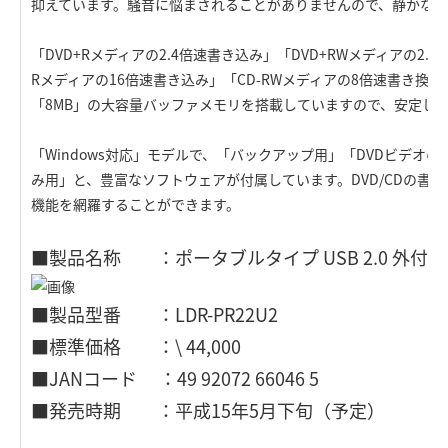
抑えています。騒音に悩まされることがありませんので、静かな環
「DVD+Rメディアの2.4倍速書き込み」「DVD+RWメディアの2.
Rメディアの16倍速書き込み」「CD-RWメディアの8倍速書き換
「8MB」の大容量バッファメモリを搭載していますので、安定し
「Windows対応」モデルで、「バックアップ用」「DVDビデオ
み用」と、豊富なソフトウェアが付属しています。DVD/CDの書
機能を網羅することができます。
■製品名称 ：ポータブルタイプ USB 2.0 外付型D
■製品型番 ：LDR-PR22U2
■標準価格 ：\ 44,000
■JANコード ：49 92072 66046 5
■発売時期 ：平成15年5月下旬（予定）