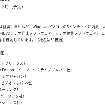
月下旬（予定）
属しませんが、Windowsパソコンの5インチベイに内蔵した場
ws用DVDビデオ作成ソフトウェア／ビデオ編集ソフトウェア」に
作を確認しています。（社名は50音順）
音順）
DVD2（アプリックス社）
 Power Edition（イージーシステムズジャパン社）
ンタービデオジャパン社）
インタービデオジャパン社）
サイバーリンク社）
ro（サイバーリンク社）
ソルーションズ社）