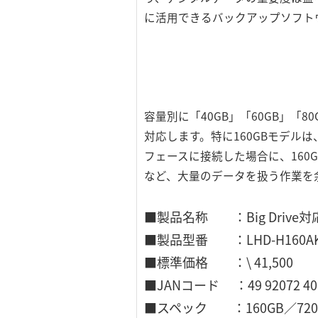
に活用できるバックアップソフト
容量別に「40GB」「60GB」「80
対応します。特に160GBモデルは、M
フェースに接続した場合に、16
など、大量のデータを扱う作業を
■製品名称 ：Big Drive対応 
■製品型番 ：LHD-H160A
■標準価格 ：\ 41,500
■JANコード ：49 92072 400
■スペック ：160GB／720