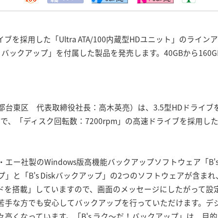
ドライブを採用した「Ultra ATA/100内蔵型HDユニット」の
！バックアップ」を付属した製品を発売します。40GBから160
東区 代表取締役社長：高木英亮）は、3.5型HDドライブを採用した
で、「ディスク回転数：7200rpm」の高速ドライブを採用し
エー社製のWindows版高機能バックアップソフトウェア「B'
クアップ」と「B's Diskバックアップ」の2つのソフトウェアが
ドを搭載」していますので、画面のメッセージにしたがって設
苦手な方でも安心してバックアップを行っていただけます。デ
高くなっています。「B's ラク～だ！バックアップ」は、目