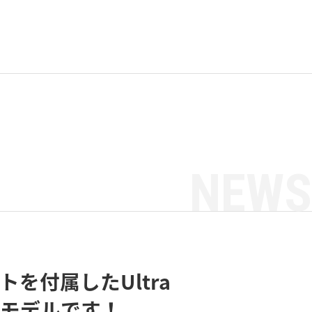
NEWS
を付属したUltra
高速モデルです！