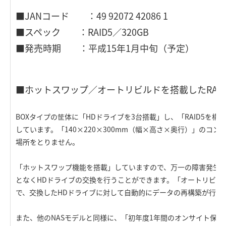
■JANコード ：49 92072 42086 1
■スペック ：RAID5／320GB
■発売時期 ：平成15年1月中旬（予定）
■ホットスワップ／オートリビルドを搭載したRAI
BOXタイプの筐体に「HDドライブを3台搭載」し、「RAID5を構
しています。「140×220×300mm（幅×高さ×奥行）」のコ
場所をとりません。
「ホットスワップ機能を搭載」していますので、万一の障害発生
となくHDドライブの交換を行うことができます。「オートリビル
で、交換したHDドライブに対して自動的にデータの再構築が行わ
また、他のNASモデルと同様に、「初年度1年間のオンサイト保