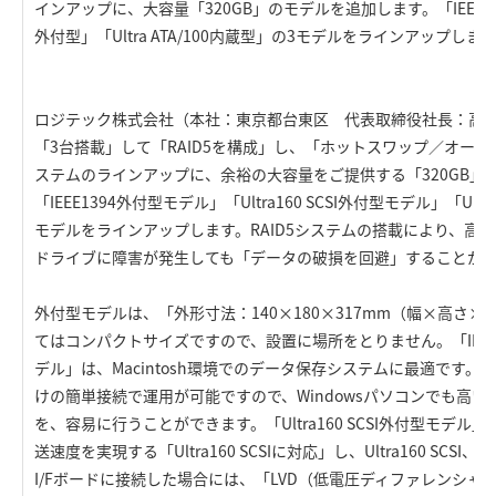
インアップに、大容量「320GB」のモデルを追加します。「IEEE1394外
外付型」「Ultra ATA/100内蔵型」の3モデルをラインアップしま
ロジテック株式会社（本社：東京都台東区 代表取締役社長：高木
「3台搭載」して「RAID5を構成」し、「ホットスワップ／オート
ステムのラインアップに、余裕の大容量をご提供する「320GB」
「IEEE1394外付型モデル」「Ultra160 SCSI外付型モデル」「Ultr
モデルをラインアップします。RAID5システムの搭載により、高速
ドライブに障害が発生しても「データの破損を回避」することが
外付型モデルは、「外形寸法：140×180×317mm（幅×高さ×奥
てはコンパクトサイズですので、設置に場所をとりません。「IEEE139
デル」は、Macintosh環境でのデータ保存システムに最適です。IE
けの簡単接続で運用が可能ですので、Windowsパソコンでも高
を、容易に行うことができます。「Ultra160 SCSI外付型モデル」
送速度を実現する「Ultra160 SCSIに対応」し、Ultra160 SCSI、または
I/Fボードに接続した場合には、「LVD（低電圧ディファレンシ