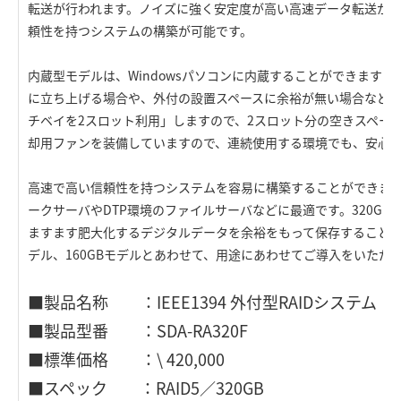
転送が行われます。ノイズに強く安定度が高い高速データ転送が
頼性を持つシステムの構築が可能です。
内蔵型モデルは、Windowsパソコンに内蔵することができます
に立ち上げる場合や、外付の設置スペースに余裕が無い場合などに
チベイを2スロット利用」しますので、2スロット分の空きスペー
却用ファンを装備していますので、連続使用する環境でも、安心
高速で高い信頼性を持つシステムを容易に構築することができま
ークサーバやDTP環境のファイルサーバなどに最適です。320G
ますます肥大化するデジタルデータを余裕をもって保存することがで
デル、160GBモデルとあわせて、用途にあわせてご導入をいただ
■製品名称 ：IEEE1394 外付型RAIDシステム
■製品型番 ：SDA-RA320F
■標準価格 ：\ 420,000
■スペック ：RAID5／320GB