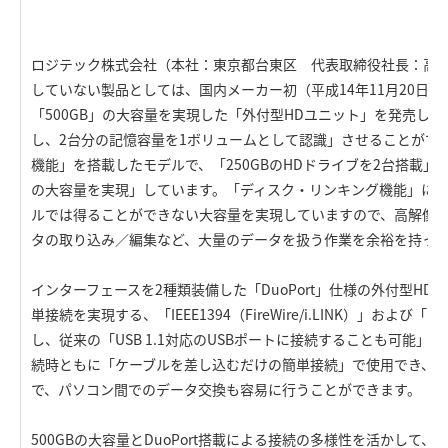
ロジテック株式会社（本社：東京都台東区 代表取締役社長：高木
していない製品としては、国内メーカー初（平成14年11月20日
「500GB」の大容量を実現した「外付型HDユニット」を発売しま
し、2台分の記憶容量を1ボリュームとして認識」させることがで
機能」を搭載したモデルで、「250GBのHDドライブを2台搭載」し
の大容量を実現」しています。「ディスク・リンキング機能」に
ルでは得ることができない大容量を実現していますので、高解像
タの取り込み／編集など、大量のデータを扱う作業を余裕を持っ
インターフェースを2種類装備した「DuoPort」仕様の外付型H
単接続を実現する、「IEEE1394（FireWire/i.LINK）」および「USB 
し、従来の「USB 1.1対応のUSBポートに接続することも可能」です。
続時ともに「ケーブルを差し込むだけの簡単接続」で使用でき、
で、パソコン間でのデータ交換も容易に行うことができます。
500GBの大容量とDuoPort搭載による接続の多様性を活かして