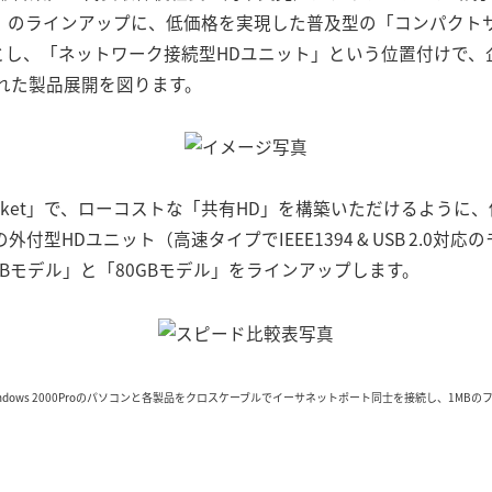
d Storage）のラインアップに、低価格を実現した普及型の「コンパ
et」とし、「ネットワーク接続型HDユニット」という位置付けで、
れた製品展開を図ります。
ocket」で、ローコストな「共有HD」を構築いただけるよう
付型HDユニット（高速タイプでIEEE1394 & USB 2.0対応
GBモデル」と「80GBモデル」をラインアップします。
OS：Windows 2000Proのパソコンと各製品をクロスケーブルでイーサネットポート同士を接続し、1MBのフ