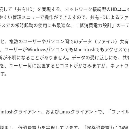
続して「共有HD」を実現する、ネットワーク接続型のHDユニ
りやすい管理メニューで操作ができますので、共有HDによるフ
ユースでの常時起動の使用にも最適な、「低消費電力設計」のモ
ると、複数のユーザーやパソコン間でのデータ（ファイル）共
ーザーがWindowsパソコンでもMacintoshでもアクセス
所が不明になることがありません。データの受け渡しにも、共
トを、ユーザー毎に設置するとコストがかさみますが、ネットワ
ます。
acintoshクライアント、およびLinuxクライアントで、「フ
3」を採用し、低消費電力を実現しています。「定格消費電力：24