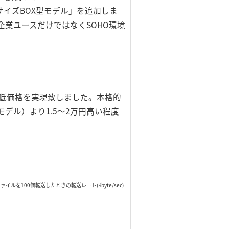
クトサイズBOX型モデル」を追加しま
企業ユースだけではなくSOHO環境
に、低価格を実現致しました。本格的
のモデル）より1.5～2万円高い程度
ァイルを100個転送したときの転送レート(Kbyte/sec)