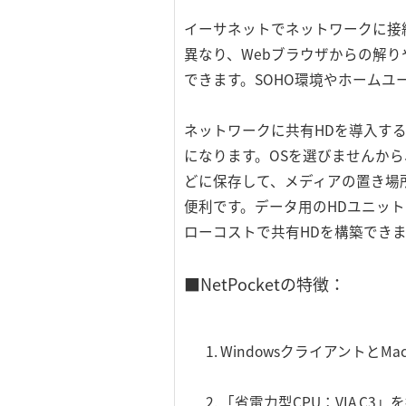
イーサネットでネットワークに接
異なり、Webブラウザからの解
できます。SOHO環境やホーム
ネットワークに共有HDを導入す
になります。OSを選びませんから、ユ
どに保存して、メディアの置き場
便利です。データ用のHDユニッ
ローコストで共有HDを構築でき
■NetPocketの特徴：
WindowsクライアントとM
「省電力型CPU：VIA C