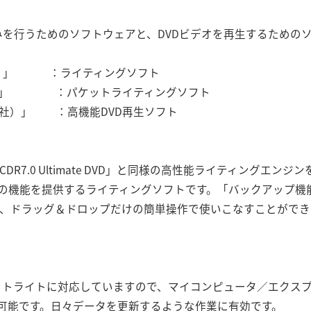
書き込みを行うためのソフトウェアと、DVDビデオを再生するため
クス社）」 ：ライティングソフト
クス社）」 ：パケットライティングソフト
リンク社）」 ：高機能DVD再生ソフト
nCDR7.0 Ultimate DVD」と同様の高性能ライティングエ
の機能を提供するライティングソフトです。「バックアップ機能」
を、ドラッグ＆ドロップだけの簡単操作で使いこなすことができ
ットライトに対応していますので、マイコンピュータ／エクス
可能です。日々データを更新するような作業に有効です。