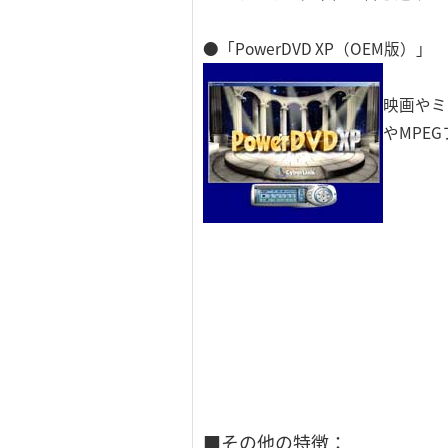
●「PowerDVD XP（OEM版）」
映画やミ
やMPE
■その他の特徴：