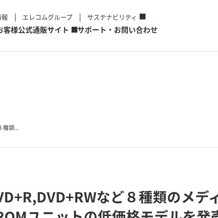
情報
エレコムグループ
サステナビリティ
お客様
公式通販サイト
サポート・お問い合わせ
８種類...
W,DVD+R,DVD+RWなど８種類の
VD-ROMユニットの低価格モデルを発