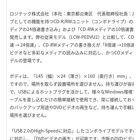
ロジテック株式会社（本社：東京都台東区 代表取締役社長：高木英
ブとしての機能を持つCD-R/RWユニット（コンボドライブ）のポ
ディアの24倍速書き込み」および「CD-RWメディアの10倍速書
発売します。弊社従来モデル（LCW-PEDVU2）と比較して、CD-
速 → 24倍速」、CD-RWメディアの書き換えが「8倍速 →10倍
ビデオなど多彩なメディアの読み込みに対応し、かつCDメディア
デルの登場です。
ボディは、「145（幅）×24（薄さ）×160（奥行き）mm」、「
ですので、場所を取らず設置場所を選びません。持ち運びが容易
で、USBによるホットプラグを活かして、様々なWindows環境
ーブルを差し込むだけの簡単接続で使用でき、常に接続しておく
のバックアップ用途やDVDビデオの再生など、持ち運んで手軽に
場所を選びません。
「USB 2.0のHigh-Speedに対応」したコンボライブモデルです
に対応し、「DVDビデオの再生」が可能です。市販のDVDビデオや