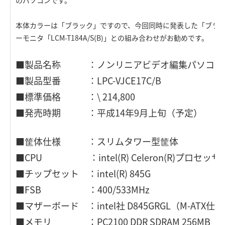
のパソコンです。
本体カラーは「ブラック」ですので、今回同時に発表した「ブラッ
ーモニタ「LCM-T184A/S(B)」との組み合わせがお勧めです。
■製品名称 ：ノンリニアビデオ編集パソコン「Vide
■製品型番 ：LPC-VJCE17C/B
■標準価格 ：\ 214,800
■発売時期 ：平成14年9月上旬（予定）
■筐体仕様 ：スリムタワー型筐体
■CPU ：intel(R) Celeron(R)プロセッサ 1
■チップセット ：intel(R) 845G
■FSB ：400/533MHz
■マザーボード ：intel社 D845GRGL（M-ATX仕
■メモリ ：PC2100 DDR SDRAM 256MB（Ma