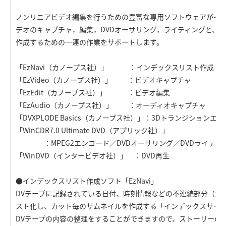
ノンリニアビデオ編集を行うための豊富な専用ソフトウェアがイ
デオのキャプチャ，編集，DVDオーサリング，ライティングと、ビ
作成するための一連の作業をサポートします。
「EzNavi（カノープス社）」 ：インデックスリスト作成
「EzVideo（カノープス社）」 ：ビデオキャプチャ
「EzEdit（カノープス社）」 ：ビデオ編集
「EzAudio（カノープス社）」 ：オーディオキャプチャ
「DVXPLODE Basics（カノープス社）」：3Dトランジション
「WinCDR7.0 Ultimate DVD（アプリック社）」
：MPEG2エンコード／DVDオーサリング／DVDライティン
「WinDVD（インタービデオ社）」 ：DVD再生
●インデックスリスト作成ソフト「EzNavi」
DVテープに記録されている日付、時刻情報などの不連続部分（カ
スト化し、カット毎のサムネイルを作成する「インデックスサー
DVテープの内容の整理をすることができますので、ストーリーの