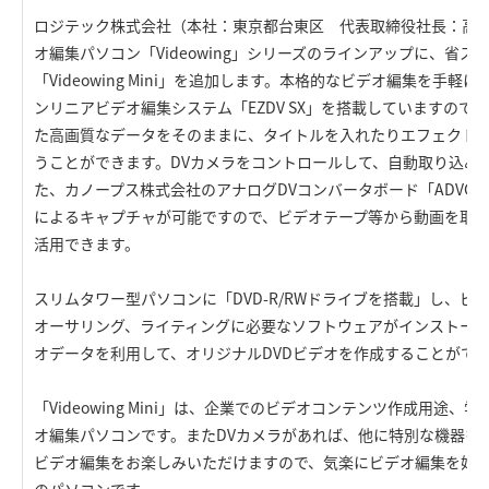
ロジテック株式会社（本社：東京都台東区 代表取締役社長：高
オ編集パソコン「Videowing」シリーズのラインアップに、省
「Videowing Mini」を追加します。本格的なビデオ編集を手
ンリニアビデオ編集システム「EZDV SX」を搭載していますので
た高画質なデータをそのままに、タイトルを入れたりエフェクト
うことができます。DVカメラをコントロールして、自動取り込み
た、カノープス株式会社のアナログDVコンバータボード「ADVC
によるキャプチャが可能ですので、ビデオテープ等から動画を取り
活用できます。
スリムタワー型パソコンに「DVD-R/RWドライブを搭載」し、ビ
オーサリング、ライティングに必要なソフトウェアがインストー
オデータを利用して、オリジナルDVDビデオを作成することがで
「Videowing Mini」は、企業でのビデオコンテンツ作成用途
オ編集パソコンです。またDVカメラがあれば、他に特別な機器を
ビデオ編集をお楽しみいただけますので、気楽にビデオ編集を始