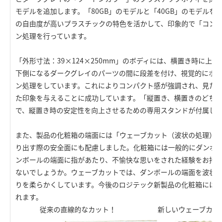
モデルを追加します。「80GB」のモデルと「40GB」のモデル
の自由度が高いプラスチックの特色を活かして、印象的で「コン
ン処理を行っています。
「外形寸法：39×124×250mm」のボディには、横置き時に上
下側になるダークグレイのパーツの間に段差を付け、視覚的にホ
ン処理をしています。これによりコンパクト感が強調され、見た
た印象を与えることに成功しています。「縦置き、横置きのどち
で、縦置き時の安定性を向上させるための専用スタンドが付属し
また、製品の化粧箱の端面には「ウェーブカット（波状の処理）
り出す際の安全面にも配慮しました。化粧箱には一般的にダンボ
ンボールの端面に指があたり、不愉快な思いをされた経験をお持
ないでしょうか。ウェーブカットでは、ダンボールの端面を波状
りを柔らかくしています。今後のロジテック新製品の化粧箱には
れます。
従来の直線的なカット！ 新しいウェーブカット