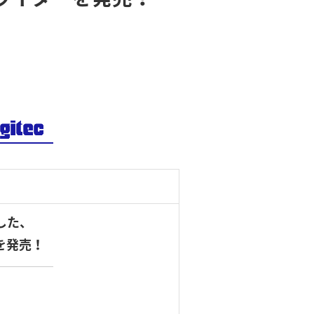
した、
を発売！